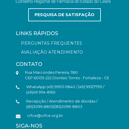
PESQUISA DE SATISFAÇÃO
LINKS RÁPIDOS
PERGUNTAS FREQUENTES
AVALIAÇÃO ATENDIMENTO
CONTATO
Rua Marcondes Pereira, 1160
CEP 60135-222 Dionísio Torres - Fortaleza - CE
WhatsApp (49) 99101-9840 / (49) 991277911 /
(49)49 9114-8160
Recepção / Atendimento de dúvidas /
(85)3099.8805/(85)3099-8803
crfce@crfce.org.br
SIGA-NOS