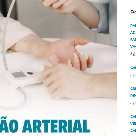
P
PA
AD
FA
VA
ag
CA
ag
CR
RE
ag
CA
VE
CÂ