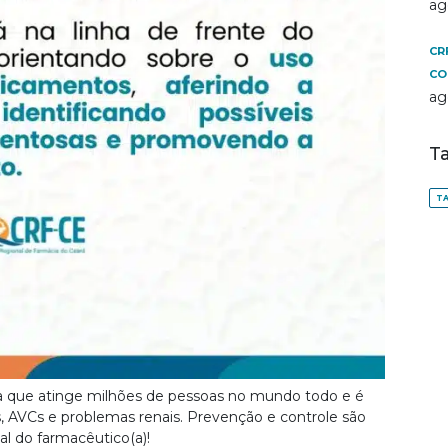
ag
CR
CO
ag
T
TA
osa que atinge milhões de pessoas no mundo todo e é
, AVCs e problemas renais. Prevenção e controle são
al do farmacêutico(a)!