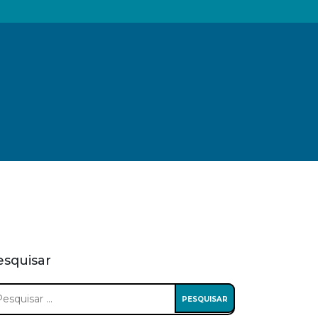
esquisar
squisar
: