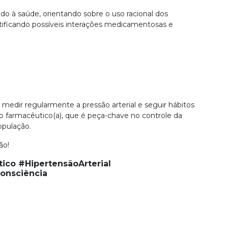
do à saúde, orientando sobre o uso racional dos
ntificando possíveis interações medicamentosas e
medir regularmente a pressão arterial e seguir hábitos
o do farmacêutico(a), que é peça-chave no controle da
opulação.
ão!
ico #HipertensãoArterial
nsciência