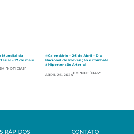
a Mundial da
#Calendário – 26 de Abril – Dia
terial – 17 de maio
Nacional de Prevenção e Combate
à Hipertensão Arterial
EM "NOTÍCIAS"
EM "NOTÍCIAS"
ABRIL 26, 2024
S RÁPIDOS
CONTATO