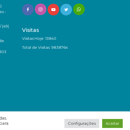
0
es -
 (49)
Visitas
Visitas Hoje: 13840
de
Total de Visitas: 9838764
8803
das.
para
Configurações
Aceitar