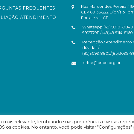
Rua Marcondes Pereira, 116
RGUNTAS FREQUENTES
CEP 60135-222 Dionísio Torr
ALIAÇÃO ATENDIMENTO
Fortaleza - CE
WhatsApp (49) 99101-9840 /
991277911 / (49)49 9114-8160
Recepção / Atendimento 
dúvidas /
(85)3099.8805/(85)3099-
crfce@crfce.org.br
mais relevante, lembrando suas preferências e visitas repeti
S os cookies. No entanto, você pode visitar "Configurações" 
eará - Todos os direitos reservados.