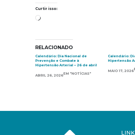
Curtir isso:
Carregando...
RELACIONADO
Calendário: Dia Nacional de
Calendário: Di
Prevenção e Combate à
Hipertensão Ar
Hipertensão Arterial – 26 de abril
MAIO 17, 2026
EM "NOTÍCIAS"
ABRIL 26, 2026
LINK