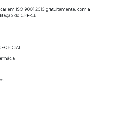
ficar em ISO 9001:2015 gratuitamente, com a
ditação do CRF-CE.
FCEOFICIAL
armácia
os.