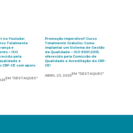
el no Youtube:
Promoção imperdível! Curso
urso Totalmente
Totalmente Gratuito: Como
erança e
implantar um Sistema de Gestão
nto – ISO
da Qualidade – ISO 9001:2015,
erecido pela
oferecido pela Comissão de
Qualidade e
Qualidade e Acreditação do CRF-
o CRF-CE com apoio
CE!
EM "DESTAQUES"
ABRIL 23, 2025
EM "DESTAQUES"
025