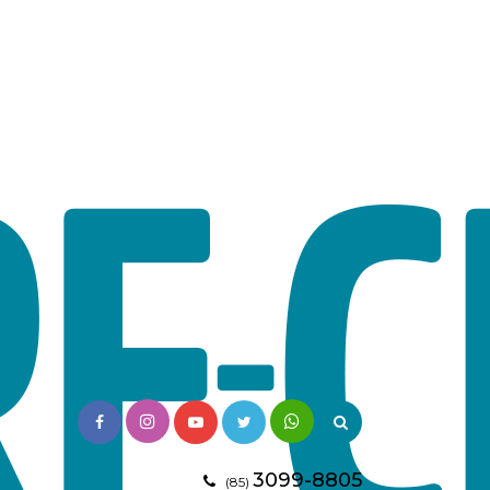
3099-8805
(85)