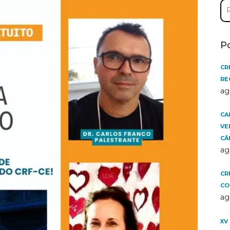
Pe
por
P
CR
RE
ag
CA
VE
CÂ
ag
CR
CO
ag
XV