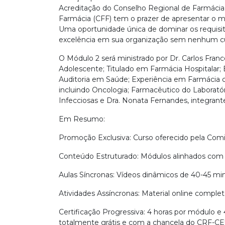
Acreditação do Conselho Regional de Farmácia
Farmácia (CFF) tem o prazer de apresentar o m
Uma oportunidade única de dominar os requisito
excelência em sua organização sem nenhum c
O Módulo 2 será ministrado por Dr. Carlos Fra
Adolescente; Titulado em Farmácia Hospitalar; E
Auditoria em Saúde; Experiência em Farmácia c
incluindo Oncologia; Farmacêutico do Laboratór
Infecciosas e Dra. Nonata Fernandes, integran
Em Resumo:
Promoção Exclusiva: Curso oferecido pela Com
Conteúdo Estruturado: Módulos alinhados com 
Aulas Síncronas: Vídeos dinâmicos de 40-45 min
Atividades Assíncronas: Material online comple
Certificação Progressiva: 4 horas por módulo e 
totalmente grátis e com a chancela do CRF-CE