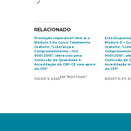
Carregando...
RELACIONADO
Promoção imperdível! Vem aí o
Está Disponív
Módulo 3 do Curso Totalmente
Módulo 3: – C
Gratuito: “Liderança e
Gratuito: “Lid
Comprometimento – ISO
Comprometime
9001:2015”, oferecido pela
9001:2015”, of
Comissão de Qualidade e
Comissão de 
Acreditação do CRF-CE com apoio
Acreditação d
do CFF!
do CFF!
EM "NOTÍCIAS"
JULHO 3, 2025
AGOSTO 27, 2