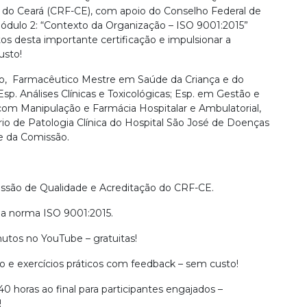
 do Ceará (CRF-CE), com apoio do Conselho Federal de
ódulo 2: “Contexto da Organização – ISO 9001:2015”
s desta importante certificação e impulsionar a
usto!
nco, Farmacêutico Mestre em Saúde da Criança e do
sp. Análises Clínicas e Toxicológicas; Esp. em Gestão e
om Manipulação e Farmácia Hospitalar e Ambulatorial,
io de Patologia Clínica do Hospital São José de Doenças
te da Comissão.
issão de Qualidade e Acreditação do CRF-CE.
a norma ISO 9001:2015.
utos no YouTube – gratuitas!
to e exercícios práticos com feedback – sem custo!
40 horas ao final para participantes engajados –
!