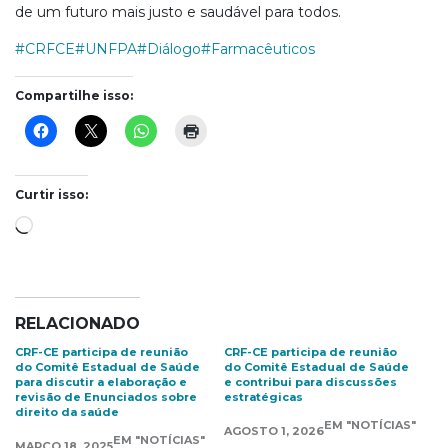
de um futuro mais justo e saudável para todos.
#CRFCE
#UNFPA
#Diálogo
#Farmacêuticos
Compartilhe isso:
Curtir isso:
Carregando...
RELACIONADO
CRF-CE participa de reunião
CRF-CE participa de reunião
do Comitê Estadual de Saúde
do Comitê Estadual de Saúde
para discutir a elaboração e
e contribui para discussões
revisão de Enunciados sobre
estratégicas
direito da saúde
EM "NOTÍCIAS"
AGOSTO 1, 2026
EM "NOTÍCIAS"
MARÇO 18, 2025