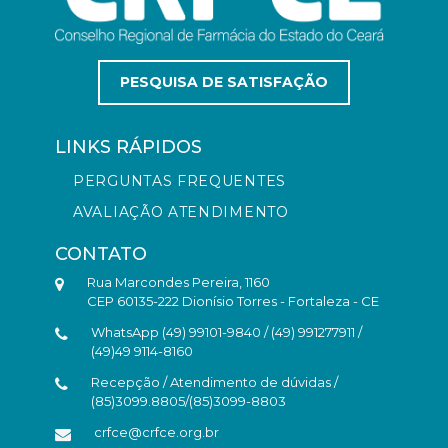
PESQUISA DE SATISFAÇÃO
LINKS RÁPIDOS
PERGUNTAS FREQUENTES
AVALIAÇÃO ATENDIMENTO
CONTATO
Rua Marcondes Pereira, 1160
CEP 60135-222 Dionísio Torres - Fortaleza - CE
WhatsApp (49) 99101-9840 / (49) 991277911 /
(49)49 9114-8160
Recepção / Atendimento de dúvidas /
(85)3099.8805/(85)3099-8803
crfce@crfce.org.br