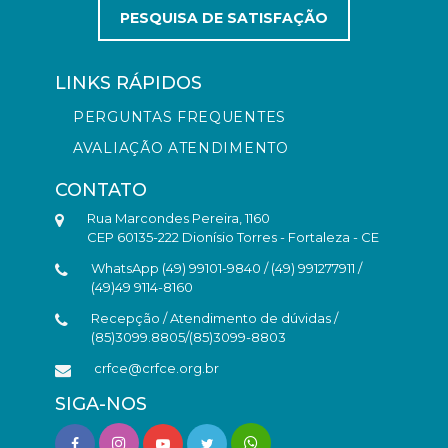
PESQUISA DE SATISFAÇÃO
LINKS RÁPIDOS
PERGUNTAS FREQUENTES
AVALIAÇÃO ATENDIMENTO
CONTATO
Rua Marcondes Pereira, 1160
CEP 60135-222 Dionísio Torres - Fortaleza - CE
WhatsApp (49) 99101-9840 / (49) 991277911 /
(49)49 9114-8160
Recepção / Atendimento de dúvidas /
(85)3099.8805/(85)3099-8803
crfce@crfce.org.br
SIGA-NOS