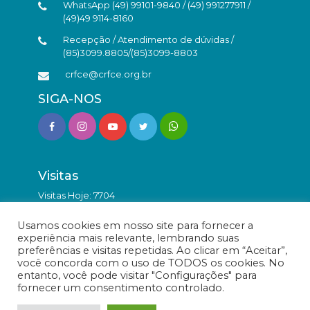
WhatsApp (49) 99101-9840 / (49) 991277911 /
(49)49 9114-8160
Recepção / Atendimento de dúvidas /
(85)3099.8805/(85)3099-8803
crfce@crfce.org.br
SIGA-NOS
Visitas
Visitas Hoje: 7704
Total de Visitas: 9832624
Usamos cookies em nosso site para fornecer a
experiência mais relevante, lembrando suas
preferências e visitas repetidas. Ao clicar em “Aceitar”,
você concorda com o uso de TODOS os cookies. No
entanto, você pode visitar "Configurações" para
fornecer um consentimento controlado.
© Conselho Regional de Farmácia do Estado do Ceará -