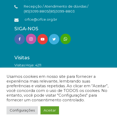
Recepção / Atendimento de dúvidas /
(85)3099.8805/(85)3099-8803
crfce@crfce.org.br
SIGA-NOS
Visitas
Visitas Hoje: 4211
Total de Visitas: 9829127
Usamos cookies em nosso site para fornecer a
experiência mais relevante, lembrando suas
preferências e visitas repetidas. Ao clicar em “Aceitar”,
você concorda com o uso de TODOS os cookies. No
entanto, você pode visitar "Configurações" para
fornecer um consentimento controlado.
© Conselho Regional de Farmácia do Estado do Ceará -
Todos os direitos reservados.
Configurações
Aceitar