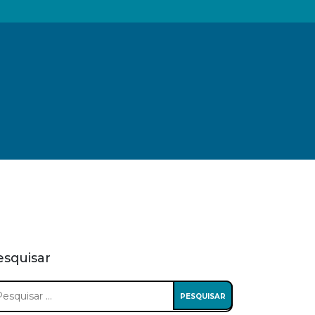
esquisar
squisar
: