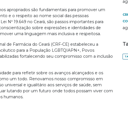
ag
os apropriados são fundamentais para promover um
CR
nto e o respeito ao nome social das pessoas
 Lei Nº 19.649 no Ceará, são passos importantes para
CO
 conscientização sobre expressões e identidades de
ag
mover uma linguagem mais inclusiva e respeitosa.
T
nal de Farmácia do Ceará (CRF-CE) estabeleceu a
acêutico para a População LGBTQIAPN+, Povos
rabilizadas fortalecendo seu compromisso com a inclusão
TA
de para refletir sobre os avanços alcançados e os
e como um todo. Renovamos nosso compromisso em
 universal e igualitário aos serviços de saúde, sem
inuar lutando por um futuro onde todos possam viver com
tos humanos.