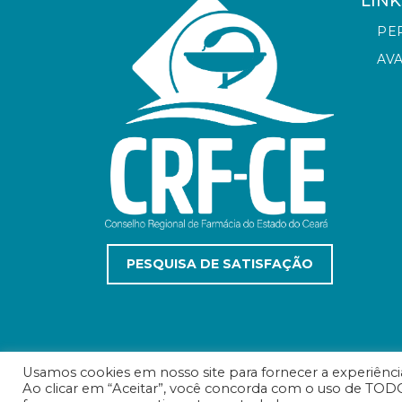
LINK
PE
AV
PESQUISA DE SATISFAÇÃO
Usamos cookies em nosso site para fornecer a experiência 
Ao clicar em “Aceitar”, você concorda com o uso de TODO
© Conselho Regional de Farmácia do Estado do C