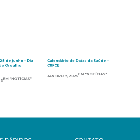
28 de junho – Dia
Calendário de Datas da Saúde –
 do Orgulho
CRFCE
EM "NOTÍCIAS"
JANEIRO 7, 2025
EM "NOTÍCIAS"
23