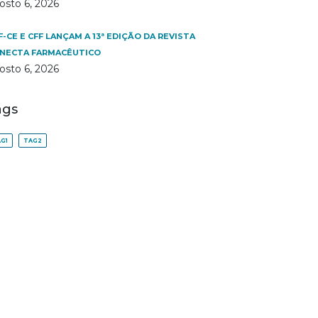
osto 6, 2026
F-CE E CFF LANÇAM A 13ª EDIÇÃO DA REVISTA
NECTA FARMACÊUTICO
osto 6, 2026
ags
G1
TAG2