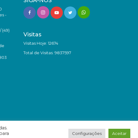
SIGA-NOS
0
es -
 (49)
Visitas
Visitas Hoje: 12674
de
Total de Visitas: 9837597
8803
das.
para
Configurações
Aceitar