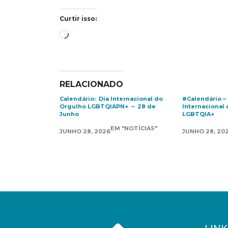
Curtir isso:
Carregando...
RELACIONADO
Calendário: Dia Internacional do
#Calendário – 
Orgulho LGBTQIAPN+ – 28 de
Internacional
Junho
LGBTQIA+
EM "NOTÍCIAS"
JUNHO 28, 2026
JUNHO 28, 20