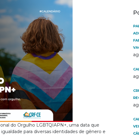
P
PA
AD
FA
VA
ag
CA
ag
CR
RE
ag
CA
rnacional do Orgulho LGBTQIAPN+, uma data que
VE
 e igualdade para diversas identidades de gênero e
CÂ