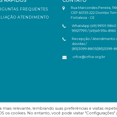
S RÁPIDOS
CONTATO
Rua Marcondes Pereira, 116
RGUNTAS FREQUENTES
CEP 60135-222 Dionísio Torr
ALIAÇÃO ATENDIMENTO
Fortaleza - CE
WhatsApp (49) 99101-9840 /
991277911 / (49)49 9114-8160
Recepção / Atendimento 
dúvidas /
(85)3099.8805/(85)3099-
crfce@crfce.org.br
mais relevante, lembrando suas preferências e visitas repeti
S os cookies. No entanto, você pode visitar "Configurações" 
eará - Todos os direitos reservados.