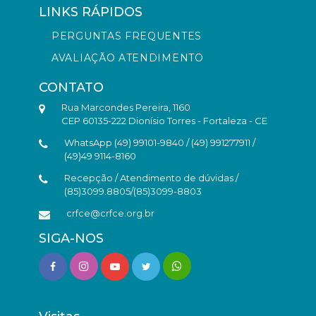
LINKS RÁPIDOS
PERGUNTAS FREQUENTES
AVALIAÇÃO ATENDIMENTO
CONTATO
Rua Marcondes Pereira, 1160
CEP 60135-222 Dionísio Torres - Fortaleza - CE
WhatsApp (49) 99101-9840 / (49) 991277911 /
(49)49 9114-8160
Recepção / Atendimento de dúvidas /
(85)3099.8805/(85)3099-8803
crfce@crfce.org.br
SIGA-NOS