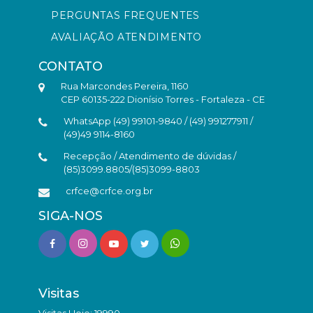
PERGUNTAS FREQUENTES
AVALIAÇÃO ATENDIMENTO
CONTATO
Rua Marcondes Pereira, 1160
CEP 60135-222 Dionísio Torres - Fortaleza - CE
WhatsApp (49) 99101-9840 / (49) 991277911 /
(49)49 9114-8160
Recepção / Atendimento de dúvidas /
(85)3099.8805/(85)3099-8803
crfce@crfce.org.br
SIGA-NOS
Visitas
Visitas Hoje: 19990