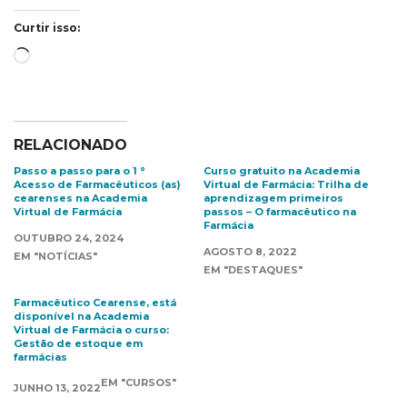
Curtir isso:
Carregando...
RELACIONADO
Passo a passo para o 1 °
Curso gratuito na Academia
Acesso de Farmacêuticos (as)
Virtual de Farmácia: Trilha de
cearenses na Academia
aprendizagem primeiros
Virtual de Farmácia
passos – O farmacêutico na
Farmácia
OUTUBRO 24, 2024
AGOSTO 8, 2022
EM "NOTÍCIAS"
EM "DESTAQUES"
Farmacêutico Cearense, está
disponível na Academia
Virtual de Farmácia o curso:
Gestão de estoque em
farmácias
EM "CURSOS"
JUNHO 13, 2022