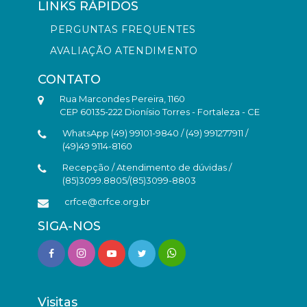
LINKS RÁPIDOS
PERGUNTAS FREQUENTES
AVALIAÇÃO ATENDIMENTO
CONTATO
Rua Marcondes Pereira, 1160
CEP 60135-222 Dionísio Torres - Fortaleza - CE
WhatsApp (49) 99101-9840 / (49) 991277911 /
(49)49 9114-8160
Recepção / Atendimento de dúvidas /
(85)3099.8805/(85)3099-8803
crfce@crfce.org.br
SIGA-NOS
Visitas