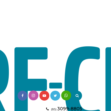
3099-8805
(85)