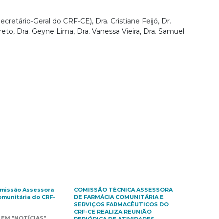
retário-Geral do CRF-CE), Dra. Cristiane Feijó, Dr.
eto, Dra. Geyne Lima, Dra. Vanessa Vieira, Dra. Samuel
missão Assessora
COMISSÃO TÉCNICA ASSESSORA
omunitária do CRF-
DE FARMÁCIA COMUNITÁRIA E
SERVIÇOS FARMACÊUTICOS DO
CRF-CE REALIZA REUNIÃO
EM "NOTÍCIAS"