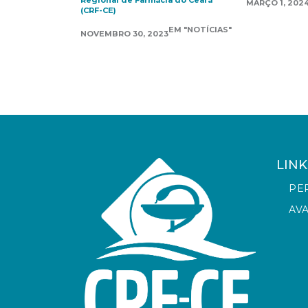
Regional de Farmácia do Ceará
MARÇO 1, 202
(CRF-CE)
EM "NOTÍCIAS"
NOVEMBRO 30, 2023
LINK
PE
AV