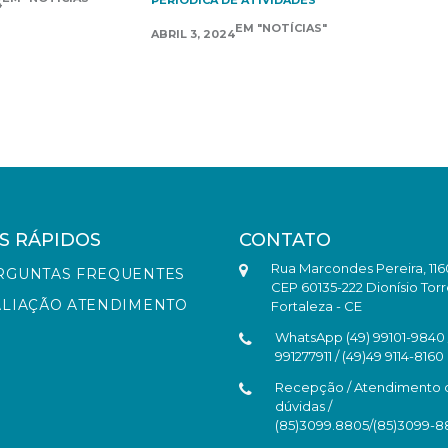
PERIÓDICA DE ATIVIDADES
4
EM "NOTÍCIAS"
ABRIL 3, 2024
S RÁPIDOS
CONTATO
Rua Marcondes Pereira, 116
RGUNTAS FREQUENTES
CEP 60135-222 Dionísio Torr
ALIAÇÃO ATENDIMENTO
Fortaleza - CE
WhatsApp (49) 99101-9840 /
991277911 / (49)49 9114-8160
Recepção / Atendimento 
dúvidas /
(85)3099.8805/(85)3099-