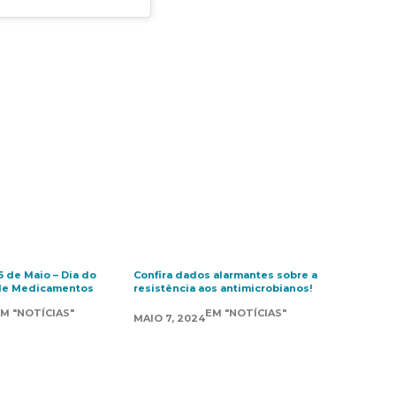
5 de Maio – Dia do
Confira dados alarmantes sobre a
 de Medicamentos
resistência aos antimicrobianos!
M "NOTÍCIAS"
EM "NOTÍCIAS"
MAIO 7, 2024