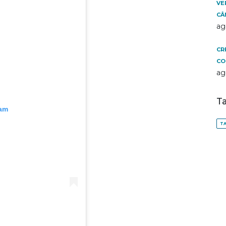
VE
CÂ
ag
CR
CO
ag
T
ram
TA