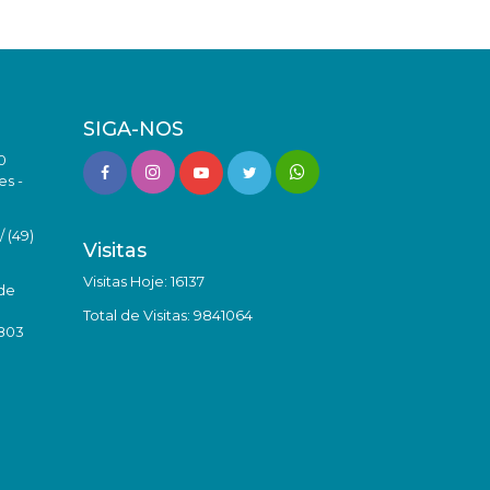
SIGA-NOS
0
es -
 (49)
Visitas
Visitas Hoje: 16137
de
Total de Visitas: 9841064
8803