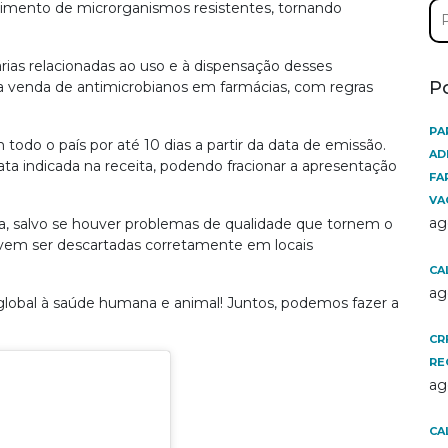
Pe
imento de microrganismos resistentes, tornando
por
árias relacionadas ao uso e à dispensação desses
P
a venda de antimicrobianos em farmácias, com regras
PA
todo o país por até 10 dias a partir da data de emissão.
AD
ta indicada na receita, podendo fracionar a apresentação
FA
VA
ag
a, salvo se houver problemas de qualidade que tornem o
vem ser descartadas corretamente em locais
CA
ag
lobal à saúde humana e animal! Juntos, podemos fazer a
CR
RE
ag
CA