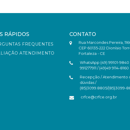
S RÁPIDOS
CONTATO
Rua Marcondes Pereira, 116
RGUNTAS FREQUENTES
CEP 60135-222 Dionísio Torr
ALIAÇÃO ATENDIMENTO
Fortaleza - CE
WhatsApp (49) 99101-9840 /
991277911 / (49)49 9114-8160
Recepção / Atendimento 
dúvidas /
(85)3099.8805/(85)3099-
crfce@crfce.org.br