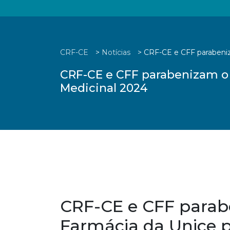
CRF-CE
>
Notícias
>
CRF-CE e CFF parabeni
CRF-CE e CFF parabenizam o
Medicinal 2024
CRF-CE e CFF parab
Farmácia da Unice 