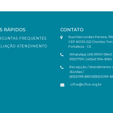
S RÁPIDOS
CONTATO
Rua Marcondes Pereira, 116
RGUNTAS FREQUENTES
CEP 60135-222 Dionísio Torr
ALIAÇÃO ATENDIMENTO
Fortaleza - CE
WhatsApp (49) 99101-9840 /
991277911 / (49)49 9114-8160
Recepção / Atendimento 
dúvidas /
(85)3099.8805/(85)3099-
crfce@crfce.org.br