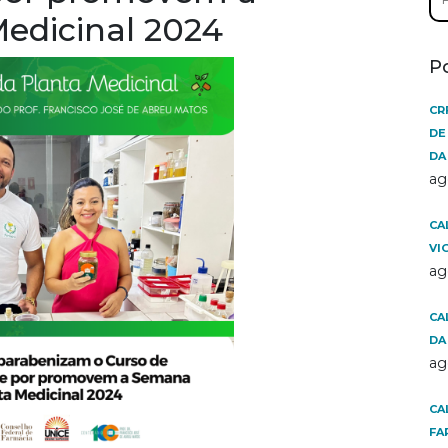
por
edicinal 2024
P
CR
DE
DA
ag
CA
VI
ag
CA
DA
ag
CA
FA