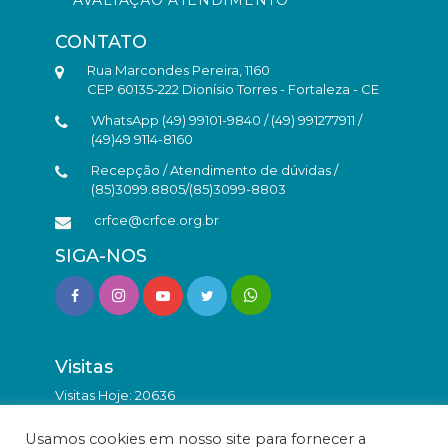
CONTATO
Rua Marcondes Pereira, 1160
CEP 60135-222 Dionísio Torres - Fortaleza - CE
WhatsApp (49) 99101-9840 / (49) 991277911 /
(49)49 9114-8160
Recepção / Atendimento de dúvidas /
(85)3099.8805/(85)3099-8803
crfce@crfce.org.br
SIGA-NOS
Visitas
Visitas Hoje: 20636
Total de Visitas: 9816016
Usamos cookies em nosso site para fornecer a