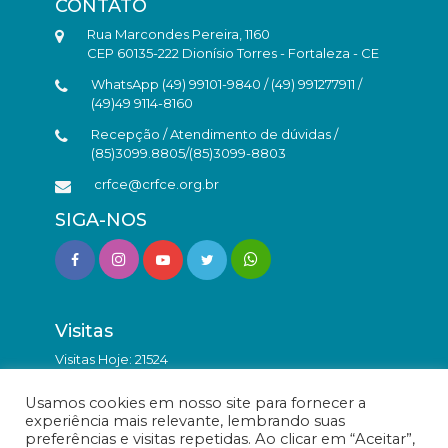
CONTATO
Rua Marcondes Pereira, 1160
CEP 60135-222 Dionísio Torres - Fortaleza - CE
WhatsApp (49) 99101-9840 / (49) 991277911 /
(49)49 9114-8160
Recepção / Atendimento de dúvidas /
(85)3099.8805/(85)3099-8803
crfce@crfce.org.br
SIGA-NOS
Visitas
Visitas Hoje: 21524
Total de Visitas: 9816460
Usamos cookies em nosso site para fornecer a
experiência mais relevante, lembrando suas
preferências e visitas repetidas. Ao clicar em “Aceitar”,