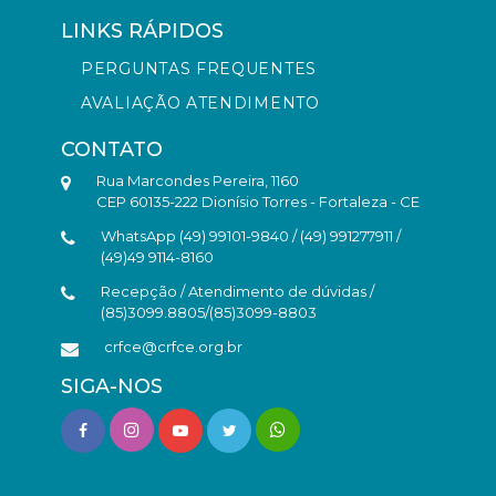
LINKS RÁPIDOS
PERGUNTAS FREQUENTES
AVALIAÇÃO ATENDIMENTO
CONTATO
Rua Marcondes Pereira, 1160
CEP 60135-222 Dionísio Torres - Fortaleza - CE
WhatsApp (49) 99101-9840 / (49) 991277911 /
(49)49 9114-8160
Recepção / Atendimento de dúvidas /
(85)3099.8805/(85)3099-8803
crfce@crfce.org.br
SIGA-NOS