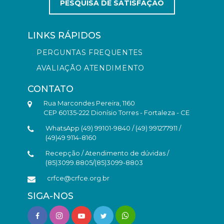
PESQUISA DE SATISFAÇÃO
LINKS RÁPIDOS
PERGUNTAS FREQUENTES
AVALIAÇÃO ATENDIMENTO
CONTATO
Rua Marcondes Pereira, 1160
CEP 60135-222 Dionísio Torres - Fortaleza - CE
WhatsApp (49) 99101-9840 / (49) 991277911 /
(49)49 9114-8160
Recepção / Atendimento de dúvidas /
(85)3099.8805/(85)3099-8803
crfce@crfce.org.br
SIGA-NOS