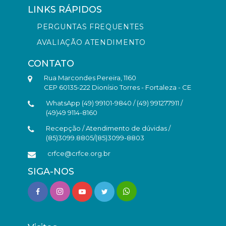
LINKS RÁPIDOS
PERGUNTAS FREQUENTES
AVALIAÇÃO ATENDIMENTO
CONTATO
Rua Marcondes Pereira, 1160
CEP 60135-222 Dionísio Torres - Fortaleza - CE
WhatsApp (49) 99101-9840 / (49) 991277911 /
(49)49 9114-8160
Recepção / Atendimento de dúvidas /
(85)3099.8805/(85)3099-8803
crfce@crfce.org.br
SIGA-NOS