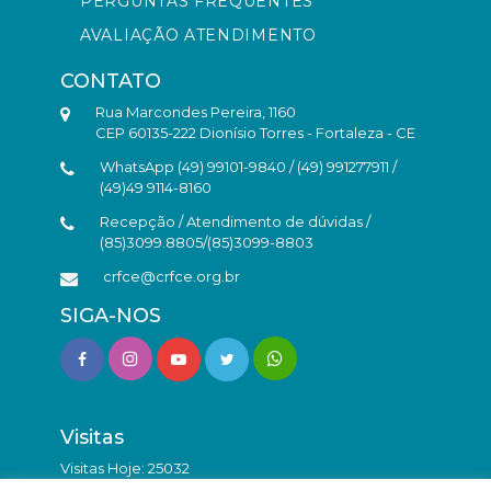
PERGUNTAS FREQUENTES
AVALIAÇÃO ATENDIMENTO
CONTATO
Rua Marcondes Pereira, 1160
CEP 60135-222 Dionísio Torres - Fortaleza - CE
WhatsApp (49) 99101-9840 / (49) 991277911 /
(49)49 9114-8160
Recepção / Atendimento de dúvidas /
(85)3099.8805/(85)3099-8803
crfce@crfce.org.br
SIGA-NOS
Visitas
Visitas Hoje: 25032