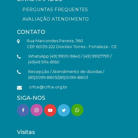
PERGUNTAS FREQUENTES
AVALIAÇÃO ATENDIMENTO
CONTATO
Rua Marcondes Pereira, 1160
CEP 60135-222 Dionísio Torres - Fortaleza - CE
WhatsApp (49) 99101-9840 / (49) 991277911 /
(49)49 9114-8160
Recepção / Atendimento de dúvidas /
(85)3099.8805/(85)3099-8803
crfce@crfce.org.br
SIGA-NOS
Visitas