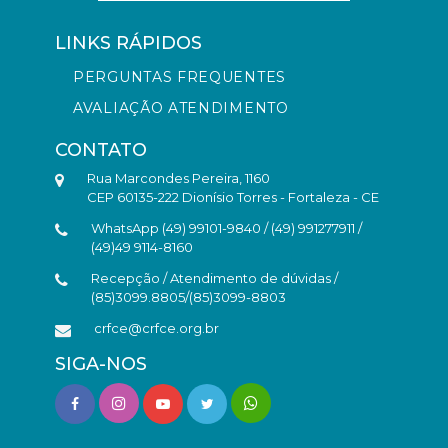
LINKS RÁPIDOS
PERGUNTAS FREQUENTES
AVALIAÇÃO ATENDIMENTO
CONTATO
Rua Marcondes Pereira, 1160
CEP 60135-222 Dionísio Torres - Fortaleza - CE
WhatsApp (49) 99101-9840 / (49) 991277911 /
(49)49 9114-8160
Recepção / Atendimento de dúvidas /
(85)3099.8805/(85)3099-8803
crfce@crfce.org.br
SIGA-NOS