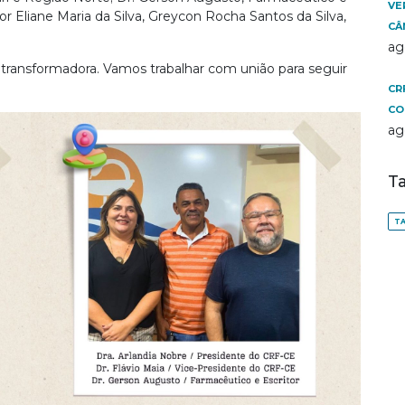
VE
r Eliane Maria da Silva, Greycon Rocha Santos da Silva,
CÂ
ag
transformadora. Vamos trabalhar com união para seguir
CR
CO
ag
T
TA