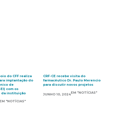
oio do CFF realiza
CRF-CE recebe visita do
ara implantação do
farmacêutico Dr. Paulo Merencio
ônico de
para discutir novos projetos
SEI) com os
EM "NOTÍCIAS"
da instituição
JUNHO 10, 2024
EM "NOTÍCIAS"