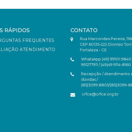
S RÁPIDOS
CONTATO
Rua Marcondes Pereira, 116
RGUNTAS FREQUENTES
CEP 60135-222 Dionísio Torr
ALIAÇÃO ATENDIMENTO
Fortaleza - CE
WhatsApp (49) 99101-9840 /
991277911 / (49)49 9114-8160
Recepção / Atendimento 
dúvidas /
(85)3099.8805/(85)3099-
crfce@crfce.org.br