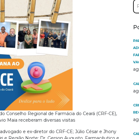
Pe
por
P
PA
AD
FA
VA
ag
CA
ag
CR
RE
 do Conselho Regional de Farmácia do Ceará (CRF-CE),
ag
ávio Maia receberam diversas visitas
advogado e ex-diretor do CRF-CE; Júlio César e Jhony
CA
iri e Região Norte; Dr. Gerson Augusto, Farmacêutico e