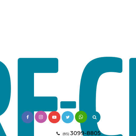
3099-8805
(85)