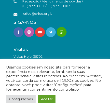
Recepção / Atendimento de dúvidas /
(85)3099.8805/(85)3099-8803
crfce@crfce.org.br
SIGA-NOS
Visitas
Visitas Hoje: 35702
Total de Visitas: 9823557
Usamos cookies em nosso site para fornecer a
experiência mais relevante, lembrando suas
preferências e visitas repetidas. Ao clicar em “Aceitar”,
você concorda com o uso de TODOS os cookies. No
entanto, você pode visitar "Configurações" para
fornecer um consentimento controlado.
© Conselho Regional de Farmácia do Estado do Ceará -
Todos os direitos reservados.
Configurações
Aceitar