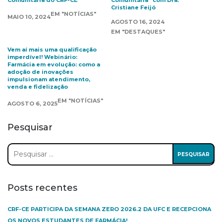
Comunitária do CRF-CE
Comunitária” com Dra.
Cristiane Feijó
EM "NOTÍCIAS"
MAIO 10, 2024
AGOSTO 16, 2024
EM "DESTAQUES"
Vem aí mais uma qualificação
imperdível! Webinário:
Farmácia em evolução: como a
adoção de inovações
impulsionam atendimento,
venda e fidelização
EM "NOTÍCIAS"
AGOSTO 6, 2025
Pesquisar
Pesquisar
por:
Posts recentes
CRF-CE PARTICIPA DA SEMANA ZERO 2026.2 DA UFC E RECEPCIONA
OS NOVOS ESTUDANTES DE FARMÁCIA!