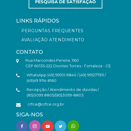
PESQUISA DE SATISFAÇÃO
LINKS RÁPIDOS
PERGUNTAS FREQUENTES
AVALIAÇÃO ATENDIMENTO
CONTATO
Rua Marcondes Pereira, 1160
CEP 60135-222 Dionísio Torres - Fortaleza - CE
WhatsApp (49) 99101-9840 / (49) 991277911 /
(49)49 9114-8160
Recepção / Atendimento de dúvidas /
(85)3099.8805/(85)3099-8803
crfce@crfce.org.br
SIGA-NOS