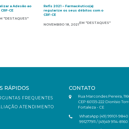
lizar a Adesão ao
Refis 2021 – Farmacêutico(a)
 CRF-CE
regularize os seus débitos com o
CRF-CE
M "DESTAQUES"
EM "DESTAQUES"
NOVEMBRO 18, 2021
S RÁPIDOS
CONTATO
Rua Marcondes Pereira, 116
RGUNTAS FREQUENTES
CEP 60135-222 Dionísio Torr
ALIAÇÃO ATENDIMENTO
Fortaleza - CE
WhatsApp (49) 99101-9840 /
991277911 / (49)49 9114-8160