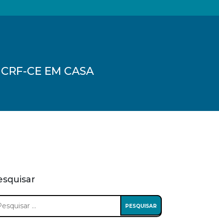
no CRF-CE EM CASA
esquisar
squisar
: