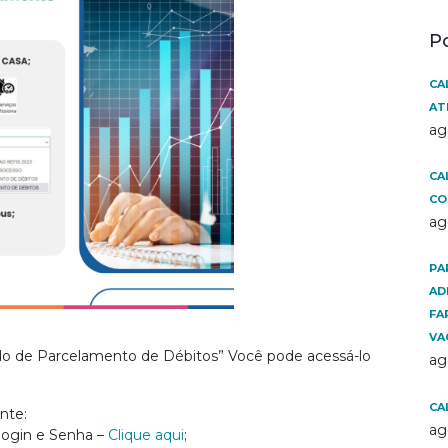
P
CA
AT
ag
CA
CO
ag
PA
AD
FA
VA
dido de Parcelamento de Débitos” Você pode acessá-lo
ag
CA
nte:
ag
login e Senha –
Clique aqui
;