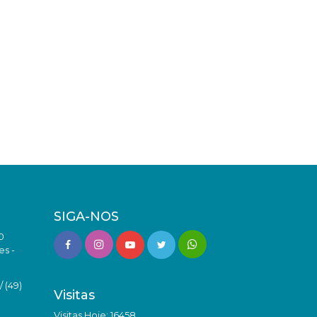
SIGA-NOS
0
es -
 (49)
Visitas
Visitas Hoje: 16458