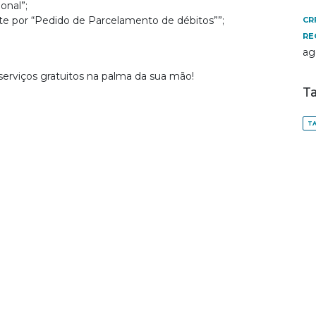
onal”;
pte por “Pedido de Parcelamento de débitos””;
CR
RE
ag
rviços gratuitos na palma da sua mão!
T
TA