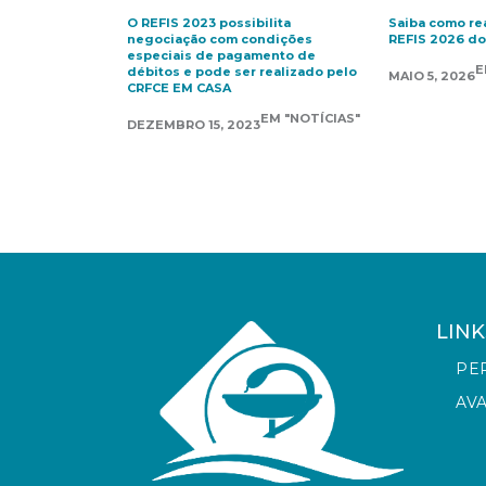
O REFIS 2023 possibilita
Saiba como rea
negociação com condições
REFIS 2026 do
especiais de pagamento de
E
débitos e pode ser realizado pelo
MAIO 5, 2026
CRFCE EM CASA
EM "NOTÍCIAS"
DEZEMBRO 15, 2023
LINK
PE
AV