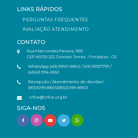
LINKS RÁPIDOS
PERGUNTAS FREQUENTES
AVALIAÇÃO ATENDIMENTO
CONTATO
Rua Marcondes Pereira, 1160
CEP 60135-222 Dionísio Torres - Fortaleza - CE
WhatsApp (49) 99101-9840 / (49) 991277911 /
(49)49 9114-8160
Recepção / Atendimento de dúvidas /
(85)3099.8805/(85)3099-8803
crfce@crfce.org.br
SIGA-NOS