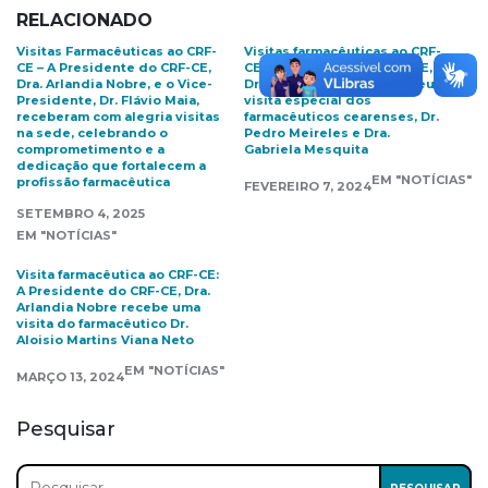
RELACIONADO
Visitas Farmacêuticas ao CRF-
Visitas farmacêuticas ao CRF-
CE – A Presidente do CRF-CE,
CE: A Presidente do CRF-CE,
Dra. Arlandia Nobre, e o Vice-
Dra. Arlandia Nobre recebeu a
Presidente, Dr. Flávio Maia,
visita especial dos
receberam com alegria visitas
farmacêuticos cearenses, Dr.
na sede, celebrando o
Pedro Meireles e Dra.
comprometimento e a
Gabriela Mesquita
dedicação que fortalecem a
EM "NOTÍCIAS"
profissão farmacêutica
FEVEREIRO 7, 2024
SETEMBRO 4, 2025
EM "NOTÍCIAS"
Visita farmacêutica ao CRF-CE:
A Presidente do CRF-CE, Dra.
Arlandia Nobre recebe uma
visita do farmacêutico Dr.
Aloisio Martins Viana Neto
EM "NOTÍCIAS"
MARÇO 13, 2024
Pesquisar
Pesquisar