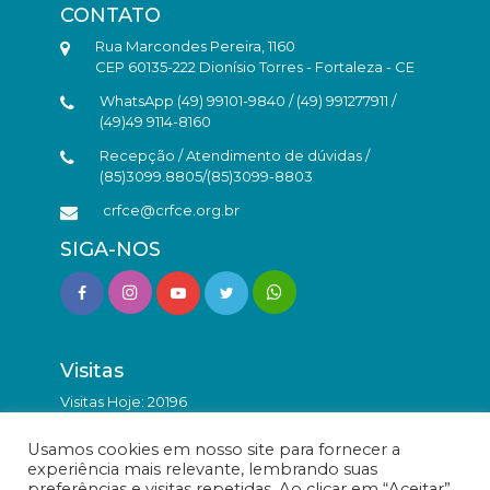
CONTATO
Rua Marcondes Pereira, 1160
CEP 60135-222 Dionísio Torres - Fortaleza - CE
WhatsApp (49) 99101-9840 / (49) 991277911 /
(49)49 9114-8160
Recepção / Atendimento de dúvidas /
(85)3099.8805/(85)3099-8803
crfce@crfce.org.br
SIGA-NOS
Visitas
Visitas Hoje: 20196
Total de Visitas: 9864936
Usamos cookies em nosso site para fornecer a
experiência mais relevante, lembrando suas
preferências e visitas repetidas. Ao clicar em “Aceitar”,