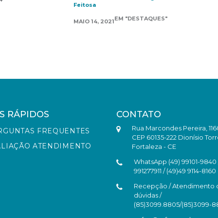
Feitosa
EM "DESTAQUES"
MAIO 14, 2021
S RÁPIDOS
CONTATO
Rua Marcondes Pereira, 116
RGUNTAS FREQUENTES
CEP 60135-222 Dionísio Torr
ALIAÇÃO ATENDIMENTO
Fortaleza - CE
WhatsApp (49) 99101-9840 /
991277911 / (49)49 9114-8160
Recepção / Atendimento 
dúvidas /
(85)3099.8805/(85)3099-