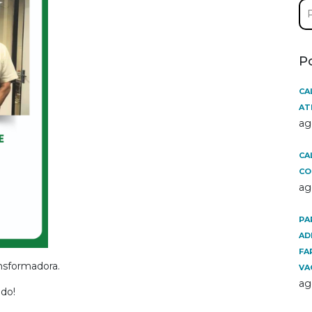
Pe
por
P
CA
AT
ag
CA
CO
ag
PA
AD
FA
nsformadora.
VA
ag
do!