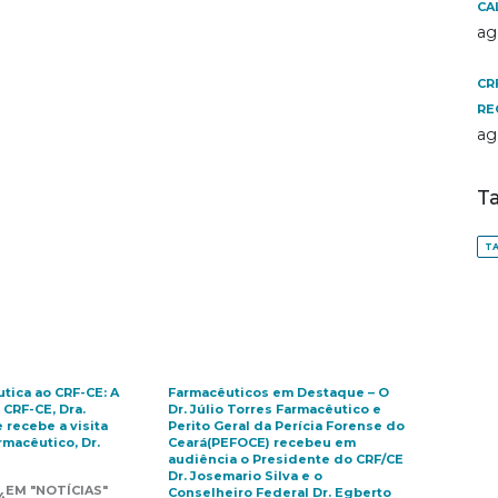
CA
ag
CR
RE
ag
T
TA
utica ao CRF-CE: A
Farmacêuticos em Destaque – O
CRF-CE, Dra.
Dr. Júlio Torres Farmacêutico e
 recebe a visita
Perito Geral da Perícia Forense do
rmacêutico, Dr.
Ceará(PEFOCE) recebeu em
audiência o Presidente do CRF/CE
Dr. Josemario Silva e o
EM "NOTÍCIAS"
Conselheiro Federal Dr. Egberto
4