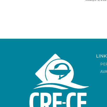
LINK
PE
AV