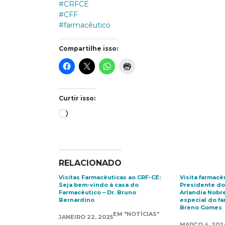
#CRFCE
#CFF
#farmacêutico
Compartilhe isso:
Curtir isso:
Carregando...
RELACIONADO
Visitas Farmacêuticas ao CRF-CE:
Visita farmacê
Seja bem-vindo à casa do
Presidente do 
Farmacêutico – Dr. Bruno
Arlandia Nobre
Bernardino
especial do fa
Breno Gomes
EM "NOTÍCIAS"
JANEIRO 22, 2025
MARÇO 4, 202