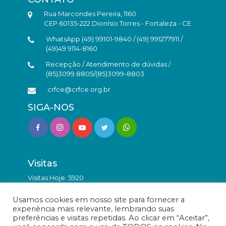
Rua Marcondes Pereira, 1160
CEP 60135-222 Dionísio Torres - Fortaleza - CE
WhatsApp (49) 99101-9840 / (49) 991277911 /
(49)49 9114-8160
Recepção / Atendimento de dúvidas /
(85)3099.8805/(85)3099-8803
crfce@crfce.org.br
SIGA-NOS
Visitas
Visitas Hoje: 5920
Total de Visitas: 9830838
Usamos cookies em nosso site para fornecer a
experiência mais relevante, lembrando suas
preferências e visitas repetidas. Ao clicar em “Aceitar”,