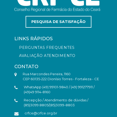
PESQUISA DE SATISFAÇÃO
LINKS RÁPIDOS
PERGUNTAS FREQUENTES
AVALIAÇÃO ATENDIMENTO
CONTATO
Rua Marcondes Pereira, 1160
CEP 60135-222 Dionísio Torres - Fortaleza - CE
WhatsApp (49) 99101-9840 / (49) 991277911 /
(49)49 9114-8160
Recepção / Atendimento de dúvidas /
(85)3099.8805/(85)3099-8803
crfce@crfce.org.br