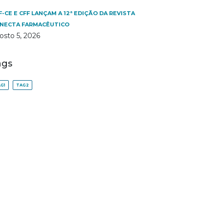
F-CE E CFF LANÇAM A 12ª EDIÇÃO DA REVISTA
NECTA FARMACÊUTICO
osto 5, 2026
ags
G1
TAG2