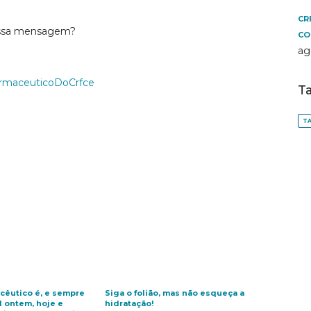
CR
 essa mensagem?
CO
ag
rmaceuticoDoCrfce
T
TA
cêutico é, e sempre
Siga o folião, mas não esqueça a
l ontem, hoje e
hidratação!