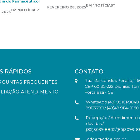
dia do Farmacêutico!
EM "NOTÍCIAS"
FEVEREIRO 28, 2025
EM "NOTÍCIAS"
 2025
S RÁPIDOS
CONTATO
Rua Marcondes Pereira, 116
RGUNTAS FREQUENTES
CEP 60135-222 Dionísio Torr
ALIAÇÃO ATENDIMENTO
Fortaleza - CE
WhatsApp (49) 99101-9840 /
991277911 / (49)49 9114-8160
Recepção / Atendimento 
dúvidas /
(85)3099.8805/(85)3099-
crfce@crfce.org.br