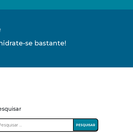
!
idrate-se bastante!
esquisar
squisar
: