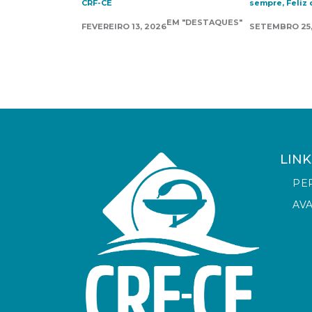
CRF-CE
sempre, Feliz 
EM "DESTAQUES"
FEVEREIRO 13, 2026
SETEMBRO 25,
LINK
PE
AV