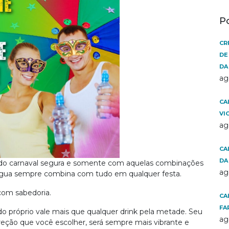
P
CR
DE
DA
ag
CA
VI
ag
CA
DA
 do carnaval segura e somente com aquelas combinações
ag
 água sempre combina com tudo em qualquer festa.
com sabedoria.
CA
FA
do próprio vale mais que qualquer drink pela metade. Seu
ag
direção que você escolher, será sempre mais vibrante e