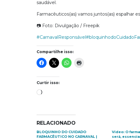
saudável.
Farmacêuticos(as) vamos juntos(as) espalhar
📷️ Foto: Divulgação / Freepik
#CarnavalResponsável
#bloquinhodoCuidadoFa
Compartilhe isso:
Curtir isso:
Carregando...
RELACIONADO
BLOQUINHO DO CUIDADO
Vídeo: O farma
FARMACÊUTICO NO CARNAVAL |
será, essencia