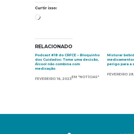
Curtir isso:
Carregando...
RELACIONADO
Podcast #18 do CRFCE – Bloquinho
Misturar bebi
dos Cuidados: Tome uma decisão,
medicamentos
Álcool não combina com
perigo para a 
medicação
FEVEREIRO 28,
EM "NOTÍCIAS"
FEVEREIRO 16, 2023