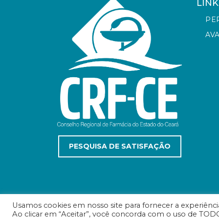
LINK
PE
AV
PESQUISA DE SATISFAÇÃO
Usamos cookies em nosso site para fornecer a experiência 
Ao clicar em “Aceitar”, você concorda com o uso de TODO