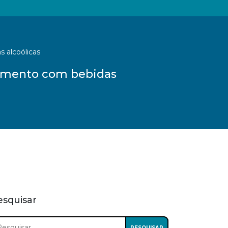
 alcoólicas
camento com bebidas
esquisar
squisar