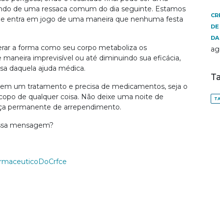
alando de uma ressaca comum do dia seguinte. Estamos
CR
úde entra em jogo de uma maneira que nenhuma festa
DE
DA
alterar a forma como seu corpo metaboliza os
ag
maneira imprevisível ou até diminuindo sua eficácia,
sa daquela ajuda médica.
T
 em um tratamento e precisa de medicamentos, seja o
copo de qualquer coisa. Não deixe uma noite de
TA
nça permanente de arrependimento.
 essa mensagem?
rmaceuticoDoCrfce