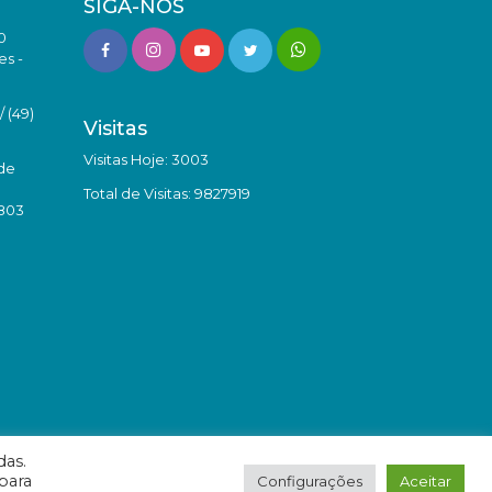
SIGA-NOS
0
es -
 (49)
Visitas
Visitas Hoje: 3003
de
Total de Visitas: 9827919
8803
das.
para
Configurações
Aceitar