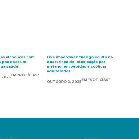
das alcoólicas com
Live imperdível: “Perigo oculto na
 pode ser um
dose: risco de intoxicação por
sua saúde!
metanol em bebidas alcoólicas
adulteradas”
EM "NOTÍCIAS"
 2025
EM "NOTÍCIAS"
OUTUBRO 2, 2025