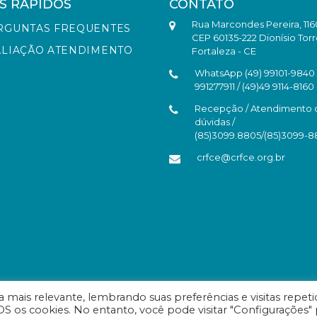
S RÁPIDOS
CONTATO
Rua Marcondes Pereira, 116
RGUNTAS FREQUENTES
CEP 60135-222 Dionísio Torr
ALIAÇÃO ATENDIMENTO
Fortaleza - CE
WhatsApp (49) 99101-9840 /
991277911 / (49)49 9114-8160
Recepção / Atendimento 
dúvidas /
(85)3099.8805/(85)3099-
crfce@crfce.org.br
mais relevante, lembrando suas preferências e visitas repeti
S os cookies. No entanto, você pode visitar "Configurações" 