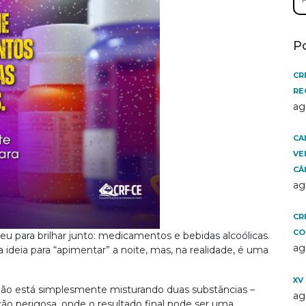
por
P
CR
RE
ag
CA
VE
CÂ
ag
CR
CO
 para brilhar junto: medicamentos e bebidas alcoólicas.
ag
deia para “apimentar” a noite, mas, na realidade, é uma
XV
o está simplesmente misturando duas substâncias –
ag
ção perigosa, onde o resultado final pode ser uma