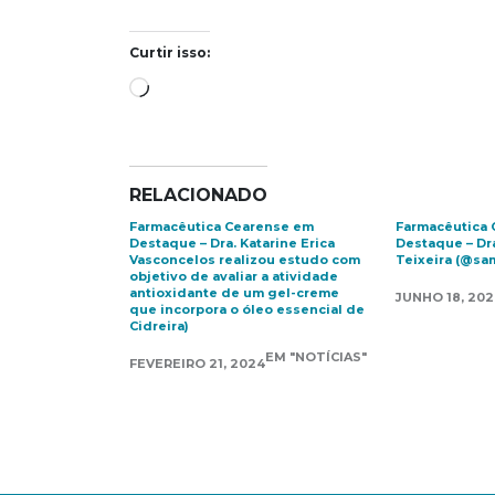
Curtir isso:
Carregando...
RELACIONADO
Farmacêutica Cearense em
Farmacêutica
Destaque – Dra. Katarine Erica
Destaque – Dr
Vasconcelos realizou estudo com
Teixeira (@sam
objetivo de avaliar a atividade
antioxidante de um gel-creme
JUNHO 18, 202
que incorpora o óleo essencial de
Cidreira)
EM "NOTÍCIAS"
FEVEREIRO 21, 2024