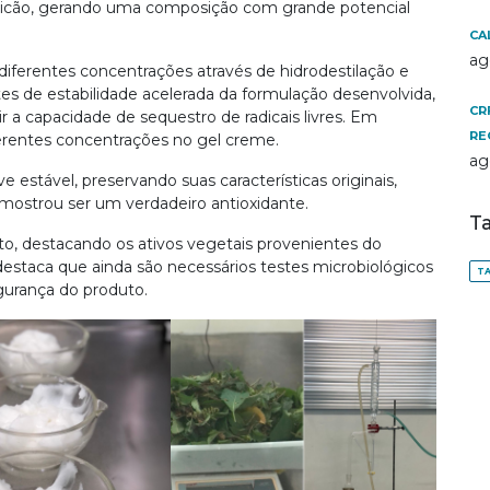
cão, gerando uma composição com grande potencial
CA
ag
 diferentes concentrações através de hidrodestilação e
tes de estabilidade acelerada da formulação desenvolvida,
CR
capacidade de sequestro de radicais livres. Em
RE
ferentes concentrações no gel creme.
ag
 estável, preservando suas características originais,
 mostrou ser um verdadeiro antioxidante.
T
to, destacando os ativos vegetais provenientes do
e destaca que ainda são necessários testes microbiológicos
TA
egurança do produto.