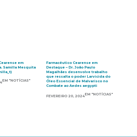
 Cearense em
Farmacêutico Cearense em
a. Samilla Mesquita
Destaque – Dr. João Paulo
illa_t)
Magalhães desenvolve trabalho
que ressalta o poder Larvicida do
EM "NOTÍCIAS"
Óleo Essencial de Malvarisco no
4
Combate ao Aedes aegypti
EM "NOTÍCIAS"
FEVEREIRO 20, 2024