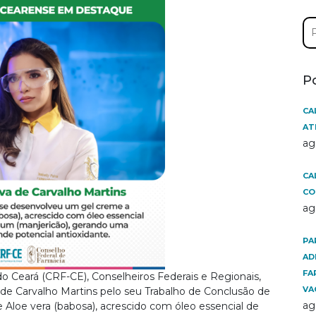
Pe
por
P
CA
AT
ag
CA
CO
ag
PA
AD
FA
o Ceará (CRF-CE), Conselheiros Federais e Regionais,
VA
 de Carvalho Martins pelo seu Trabalho de Conclusão de
ag
 Aloe vera (babosa), acrescido com óleo essencial de