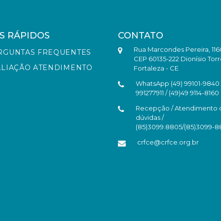
S RÁPIDOS
CONTATO
Rua Marcondes Pereira, 116
RGUNTAS FREQUENTES
CEP 60135-222 Dionísio Torr
ALIAÇÃO ATENDIMENTO
Fortaleza - CE
WhatsApp (49) 99101-9840 /
991277911 / (49)49 9114-8160
Recepção / Atendimento 
dúvidas /
(85)3099.8805/(85)3099-
crfce@crfce.org.br