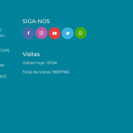
SIGA-NOS
0
es -
 (49)
Visitas
Visitas Hoje: 13054
de
Total de Visitas: 9857786
8803