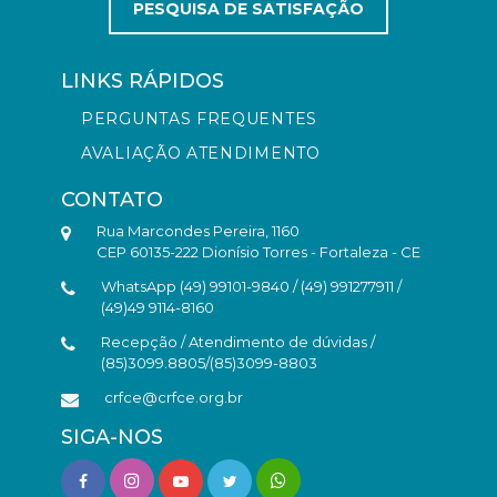
PESQUISA DE SATISFAÇÃO
LINKS RÁPIDOS
PERGUNTAS FREQUENTES
AVALIAÇÃO ATENDIMENTO
CONTATO
Rua Marcondes Pereira, 1160
CEP 60135-222 Dionísio Torres - Fortaleza - CE
WhatsApp (49) 99101-9840 / (49) 991277911 /
(49)49 9114-8160
Recepção / Atendimento de dúvidas /
(85)3099.8805/(85)3099-8803
crfce@crfce.org.br
SIGA-NOS