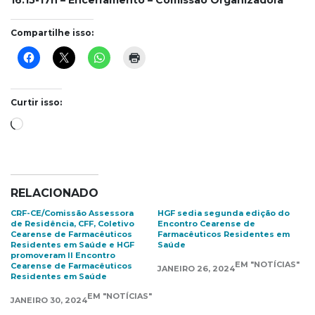
16:15-17h – Encerramento – Comissão Organizadora
Compartilhe isso:
Curtir isso:
Carregando...
RELACIONADO
CRF-CE/Comissão Assessora
HGF sedia segunda edição do
de Residência, CFF, Coletivo
Encontro Cearense de
Cearense de Farmacêuticos
Farmacêuticos Residentes em
Residentes em Saúde e HGF
Saúde
promoveram II Encontro
EM "NOTÍCIAS"
Cearense de Farmacêuticos
JANEIRO 26, 2024
Residentes em Saúde
EM "NOTÍCIAS"
JANEIRO 30, 2024