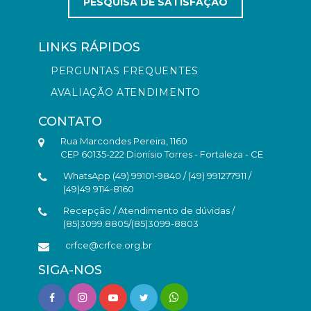
PESQUISA DE SATISFAÇÃO
LINKS RÁPIDOS
PERGUNTAS FREQUENTES
AVALIAÇÃO ATENDIMENTO
CONTATO
Rua Marcondes Pereira, 1160
CEP 60135-222 Dionísio Torres - Fortaleza - CE
WhatsApp (49) 99101-9840 / (49) 991277911 /
(49)49 9114-8160
Recepção / Atendimento de dúvidas /
(85)3099.8805/(85)3099-8803
crfce@crfce.org.br
SIGA-NOS