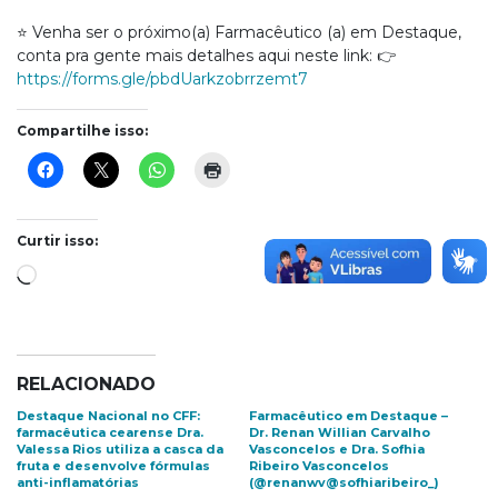
⭐ Venha ser o próximo(a) Farmacêutico (a) em Destaque,
conta pra gente mais detalhes aqui neste link: 👉
https://forms.gle/pbdUarkzobrrzemt7
Compartilhe isso:
Curtir isso:
Carregando...
RELACIONADO
Destaque Nacional no CFF:
Farmacêutico em Destaque –
farmacêutica cearense Dra.
Dr. Renan Willian Carvalho
Valessa Rios utiliza a casca da
Vasconcelos e Dra. Sofhia
fruta e desenvolve fórmulas
Ribeiro Vasconcelos
anti-inflamatórias
(@renanwv@sofhiaribeiro_)