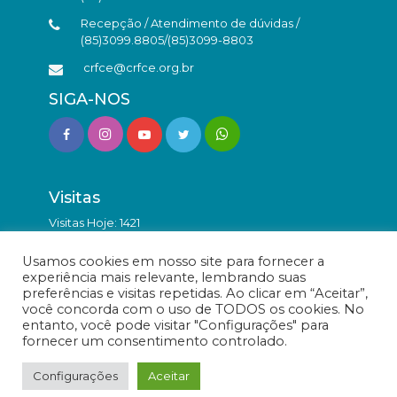
Recepção / Atendimento de dúvidas /
(85)3099.8805/(85)3099-8803
crfce@crfce.org.br
SIGA-NOS
Visitas
Visitas Hoje: 1421
Total de Visitas: 9826336
Usamos cookies em nosso site para fornecer a
experiência mais relevante, lembrando suas
preferências e visitas repetidas. Ao clicar em “Aceitar”,
você concorda com o uso de TODOS os cookies. No
entanto, você pode visitar "Configurações" para
fornecer um consentimento controlado.
© Conselho Regional de Farmácia do Estado do Ceará -
Todos os direitos reservados.
Configurações
Aceitar