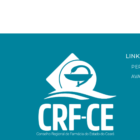
LINK
PE
AV