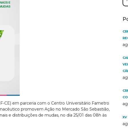
por
P
CR
RE
ag
CA
VE
CÂ
ag
CR
CO
F-CE) em parceria com o Centro Universitário Fametro
ag
armacêutico promovem Ação no Mercado São Sebastião,
ais e distribuições de mudas, no dia 25/01 das 08h às
XV
ag