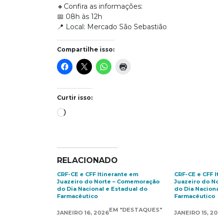
🔸Confira as informações:
📅 08h às 12h
📍 Local: Mercado São Sebastião
Compartilhe isso:
Curtir isso:
Carregando...
RELACIONADO
CRF-CE e CFF Itinerante em
CRF-CE e CFF I
Juazeiro do Norte – Comemoração
Juazeiro do N
do Dia Nacional e Estadual do
do Dia Naciona
Farmacêutico
Farmacêutico
EM "DESTAQUES"
JANEIRO 16, 2026
JANEIRO 15, 2