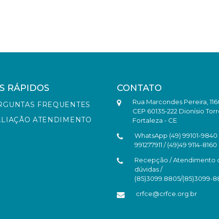
S RÁPIDOS
CONTATO
Rua Marcondes Pereira, 116
RGUNTAS FREQUENTES
CEP 60135-222 Dionísio Torr
ALIAÇÃO ATENDIMENTO
Fortaleza - CE
WhatsApp (49) 99101-9840 /
991277911 / (49)49 9114-8160
Recepção / Atendimento 
dúvidas /
(85)3099.8805/(85)3099-
crfce@crfce.org.br