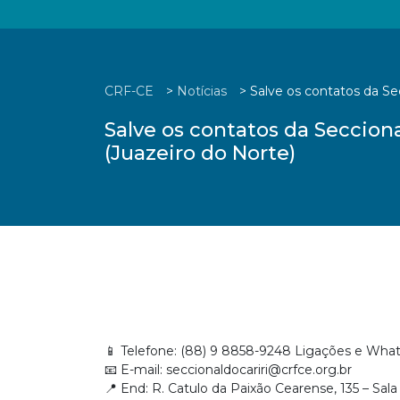
CRF-CE
>
Notícias
>
Salve os contatos da Se
Salve os contatos da Seccion
(Juazeiro do Norte)
📱 Telefone: (88) 9 8858-9248 Ligações e Wha
📧 E-mail:
seccionaldocariri@crfce.org.br
📍 End: R. Catulo da Paixão Cearense, 135 – Sal