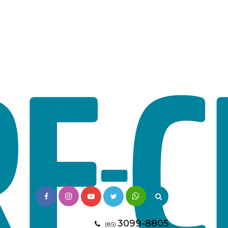
3099-8805
(85)