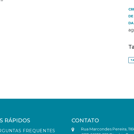
20
CR
DE
DA
ag
T
TA
S RÁPIDOS
CONTATO
Rua Marcondes Pereira, 116
RGUNTAS FREQUENTES