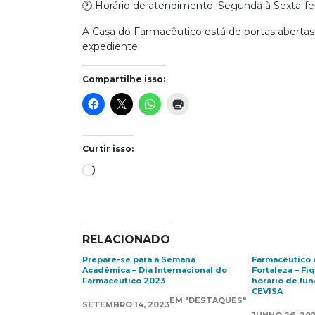
🕐 Horário de atendimento: Segunda à Sexta-feir
A Casa do Farmacêutico está de portas abertas 
expediente.
Compartilhe isso:
Curtir isso:
Carregando...
RELACIONADO
Prepare-se para a Semana
Farmacêutico 
Acadêmica – Dia Internacional do
Fortaleza – Fi
Farmacêutico 2023
horário de fu
CEVISA
EM "DESTAQUES"
SETEMBRO 14, 2023