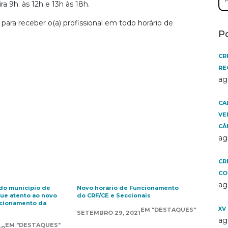
por
a 9h. às 12h e 13h às 18h.
para receber o(a) profissional em todo horário de
P
CR
RE
ag
CA
VE
CÂ
ag
CR
CO
ag
do município de
Novo horário de Funcionamento
que atento ao novo
do CRF/CE e Seccionais
ncionamento da
XV
EM "DESTAQUES"
SETEMBRO 29, 2021
ag
EM "DESTAQUES"