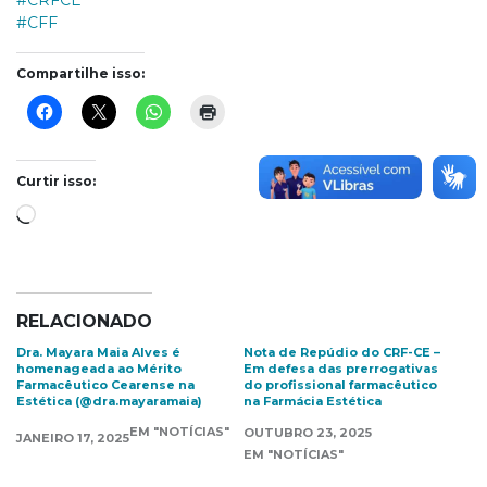
#CRFCE
#CFF
Compartilhe isso:
Curtir isso:
Carregando...
RELACIONADO
Dra. Mayara Maia Alves é
Nota de Repúdio do CRF-CE –
homenageada ao Mérito
Em defesa das prerrogativas
Farmacêutico Cearense na
do profissional farmacêutico
Estética (@dra.mayaramaia)
na Farmácia Estética
EM "NOTÍCIAS"
OUTUBRO 23, 2025
JANEIRO 17, 2025
EM "NOTÍCIAS"