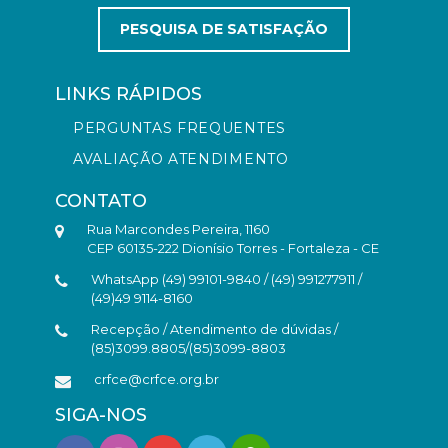
PESQUISA DE SATISFAÇÃO
LINKS RÁPIDOS
PERGUNTAS FREQUENTES
AVALIAÇÃO ATENDIMENTO
CONTATO
Rua Marcondes Pereira, 1160
CEP 60135-222 Dionísio Torres - Fortaleza - CE
WhatsApp (49) 99101-9840 / (49) 991277911 /
(49)49 9114-8160
Recepção / Atendimento de dúvidas /
(85)3099.8805/(85)3099-8803
crfce@crfce.org.br
SIGA-NOS