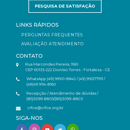
PESQUISA DE SATISFAÇÃO
LINKS RÁPIDOS
PERGUNTAS FREQUENTES
AVALIAÇÃO ATENDIMENTO
CONTATO
Rua Marcondes Pereira, 1160
CEP 60135-222 Dionísio Torres - Fortaleza - CE
WhatsApp (49) 99101-9840 / (49) 991277911 /
(49)49 9114-8160
Recepção / Atendimento de dúvidas /
(85)3099.8805/(85)3099-8803
crfce@crfce.org.br
SIGA-NOS