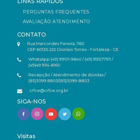
LINKS RÁPIDOS
PERGUNTAS FREQUENTES
AVALIAÇÃO ATENDIMENTO
CONTATO
Rua Marcondes Pereira, 1160
CEP 60135-222 Dionísio Torres - Fortaleza - CE
WhatsApp (49) 99101-9840 / (49) 991277911 /
(49)49 9114-8160
Recepção / Atendimento de dúvidas /
(85)3099.8805/(85)3099-8803
crfce@crfce.org.br
SIGA-NOS
Visitas