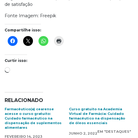
de satisfação
Fonte Imagem: Freepik
Compartilhe isso:
Curtir isso:
Carregando...
RELACIONADO
Farmacêutico(a) cearense
Curso gratuito na Academia
acesse o curso gratuito:
Virtual de Farmácia: Cuidado
Cuidado farmacêutico na
farmacêutico na dispensação
dispensação de suplementos
de óleos essenciais
alimentares
EM "DESTAQUES"
JUNHO 2, 2022
FEVEREIRO 14, 2023