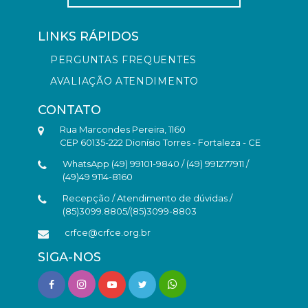
LINKS RÁPIDOS
PERGUNTAS FREQUENTES
AVALIAÇÃO ATENDIMENTO
CONTATO
Rua Marcondes Pereira, 1160
CEP 60135-222 Dionísio Torres - Fortaleza - CE
WhatsApp (49) 99101-9840 / (49) 991277911 /
(49)49 9114-8160
Recepção / Atendimento de dúvidas /
(85)3099.8805/(85)3099-8803
crfce@crfce.org.br
SIGA-NOS