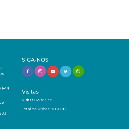
SIGA-NOS
0
es -
 (49)
Visitas
Visitas Hoje: 5795
de
Total de Visitas: 9830713
8803