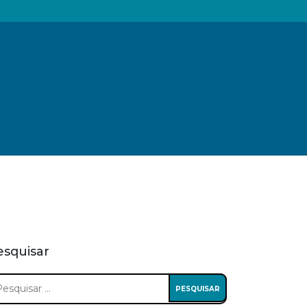
esquisar
squisar
: