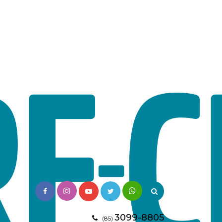
3099-8805
(85)