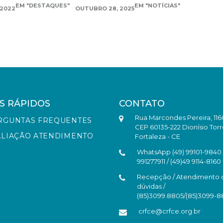
EM "DESTAQUES"
EM "NOTÍCIAS"
 2022
OUTUBRO 28, 2025
S RÁPIDOS
CONTATO
Rua Marcondes Pereira, 116
RGUNTAS FREQUENTES
CEP 60135-222 Dionísio Torr
ALIAÇÃO ATENDIMENTO
Fortaleza - CE
WhatsApp (49) 99101-9840 /
991277911 / (49)49 9114-8160
Recepção / Atendimento 
dúvidas /
(85)3099.8805/(85)3099-
crfce@crfce.org.br