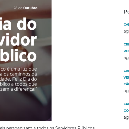
P
CA
ag
CR
RE
ag
CA
VE
CÂ
ag
CR
CO
ag
is parabenizam a todos os Servidores Públicos.