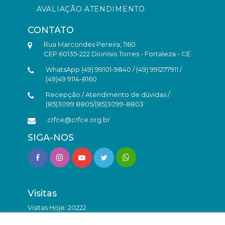
AVALIAÇÃO ATENDIMENTO
CONTATO
Rua Marcondes Pereira, 1160
CEP 60135-222 Dionísio Torres - Fortaleza - CE
WhatsApp (49) 99101-9840 / (49) 991277911 /
(49)49 9114-8160
Recepção / Atendimento de dúvidas /
(85)3099.8805/(85)3099-8803
crfce@crfce.org.br
SIGA-NOS
Visitas
Visitas Hoje: 20222
Total de Visitas: 9815809