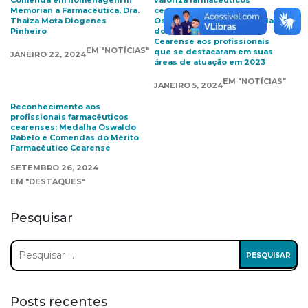
Comenda em homenagem In
valoriza farmacêuticos
Memorian a Farmacêutica, Dra.
cearenses com Medalha
Thaiza Mota Diogenes
Oswaldo Rabelo e Comendas
Pinheiro
do Mérito Farmacêutico
Cearense aos profissionais
EM "NOTÍCIAS"
que se destacaram em suas
JANEIRO 22, 2024
áreas de atuação em 2023
EM "NOTÍCIAS"
JANEIRO 5, 2024
Reconhecimento aos
profissionais farmacêuticos
cearenses: Medalha Oswaldo
Rabelo e Comendas do Mérito
Farmacêutico Cearense
SETEMBRO 26, 2024
EM "DESTAQUES"
Pesquisar
Pesquisar
por:
Posts recentes