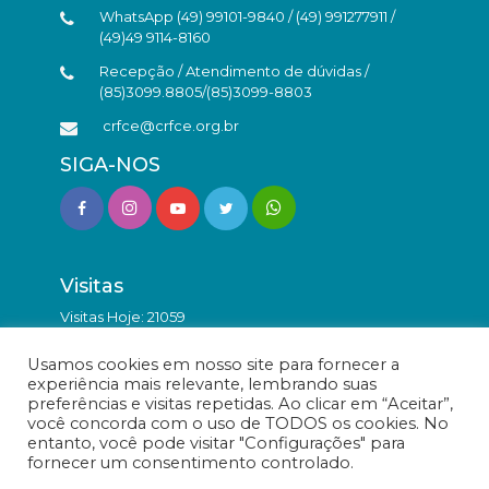
WhatsApp (49) 99101-9840 / (49) 991277911 /
(49)49 9114-8160
Recepção / Atendimento de dúvidas /
(85)3099.8805/(85)3099-8803
crfce@crfce.org.br
SIGA-NOS
Visitas
Visitas Hoje: 21059
Total de Visitas: 9865800
Usamos cookies em nosso site para fornecer a
experiência mais relevante, lembrando suas
preferências e visitas repetidas. Ao clicar em “Aceitar”,
você concorda com o uso de TODOS os cookies. No
entanto, você pode visitar "Configurações" para
fornecer um consentimento controlado.
© Conselho Regional de Farmácia do Estado do Ceará -