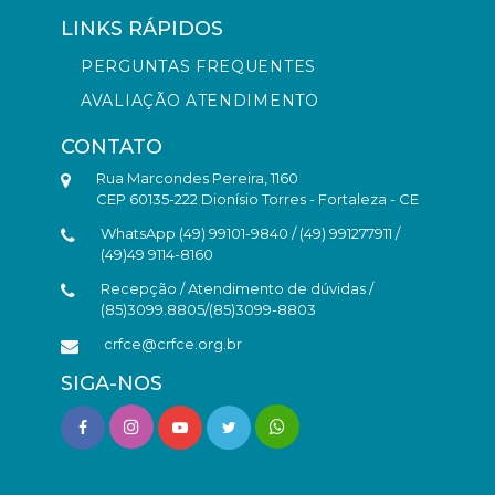
LINKS RÁPIDOS
PERGUNTAS FREQUENTES
AVALIAÇÃO ATENDIMENTO
CONTATO
Rua Marcondes Pereira, 1160
CEP 60135-222 Dionísio Torres - Fortaleza - CE
WhatsApp (49) 99101-9840 / (49) 991277911 /
(49)49 9114-8160
Recepção / Atendimento de dúvidas /
(85)3099.8805/(85)3099-8803
crfce@crfce.org.br
SIGA-NOS