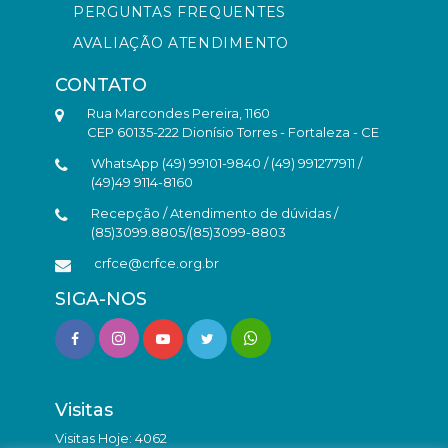
PERGUNTAS FREQUENTES
AVALIAÇÃO ATENDIMENTO
CONTATO
Rua Marcondes Pereira, 1160
CEP 60135-222 Dionísio Torres - Fortaleza - CE
WhatsApp (49) 99101-9840 / (49) 991277911 /
(49)49 9114-8160
Recepção / Atendimento de dúvidas /
(85)3099.8805/(85)3099-8803
crfce@crfce.org.br
SIGA-NOS
Visitas
Visitas Hoje: 4062