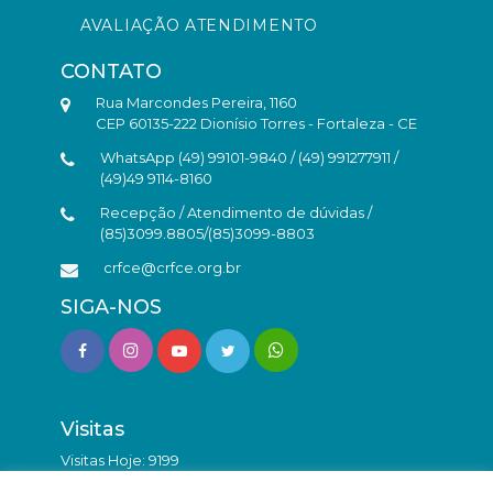
AVALIAÇÃO ATENDIMENTO
CONTATO
Rua Marcondes Pereira, 1160
CEP 60135-222 Dionísio Torres - Fortaleza - CE
WhatsApp (49) 99101-9840 / (49) 991277911 /
(49)49 9114-8160
Recepção / Atendimento de dúvidas /
(85)3099.8805/(85)3099-8803
crfce@crfce.org.br
SIGA-NOS
Visitas
Visitas Hoje: 9199